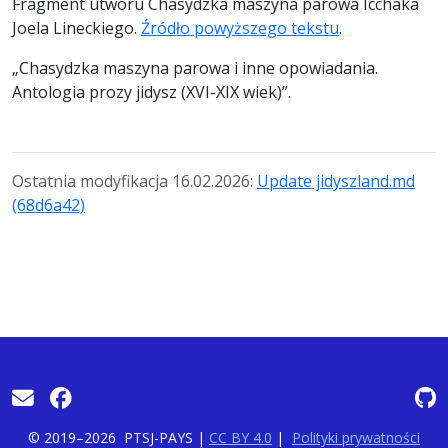
Fragment utworu Chasydzka maszyna parowa Icchaka
Joela Lineckiego.
Źródło powyższego tekstu
.
„Chasydzka maszyna parowa i inne opowiadania.
Antologia prozy jidysz (XVI-XIX wiek)”.
Ostatnia modyfikacja 16.02.2026:
Update jidyszland.md
(68d6a42)
© 2019–2026
PTSJ-PAYS |
CC BY 4.0
|
Polityki prywatności