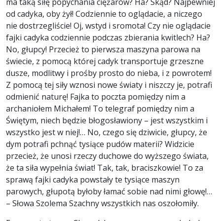
ma taką siłę popychania ciężarów? Ha? Skąd? Najpewniej
od cadyka, oby żył! Codziennie to oglądacie, a niczego
nie dostrzegliście! Oj, wstyd i sromota! Czy nie oglądacie
fajki cadyka codziennie podczas zbierania kwitlech? Ha?
No, głupcy! Przecież to pierwsza maszyna parowa na
świecie, z pomocą której cadyk transportuje grzeszne
dusze, modlitwy i prośby prosto do nieba, i z powrotem!
Z pomocą tej siły wznosi nowe światy i niszczy je, potrafi
odmienić naturę! Fajka to poczta pomiędzy nim a
archaniołem Michałem! To telegraf pomiędzy nim a
Świętym, niech będzie błogosławiony – jest wszystkim i
wszystko jest w niej!… No, czego się dziwicie, głupcy, że
dym potrafi pchnąć tysiące pudów materii? Widzicie
przecież, że unosi rzeczy duchowe do wyższego świata,
że ta siła wypełnia świat! Tak, tak, braciszkowie! To za
sprawą fajki cadyka powstały te tysiące maszyn
parowych, głupotą byłoby łamać sobie nad nimi głowę!…
– Słowa Szolema Szachny wszystkich nas oszołomiły.