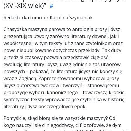
(XVI-XIX wiek)”
Redaktorka tomu: dr Karolina Szymaniak
Chasydzka maszyna parowa to antologia prozy jidysz
prezentująca utwory zarówno literatury dawnej, jak i
współczesnej, w tym teksty już znane czytelnikom oraz
nowe niepublikowane dotychczas przekłady. Tak duży
przedział czasowy pozwala przedstawić ciągłość i
ewolucję literatury jidysz, uwzględnienie zaś utworów
nowszych – pokazać, że literatura jidysz nie kończy się
wraz z Zagładą. Zaprezentowanemu wyborowi prozy
jidysz autorstwa twórców i twórczyń – stanowiącemu
propozycję wyboru kanonicznego – towarzyszą krótkie,
syntetyczne teksty wprowadzające czytelnika w historię
literatury jidysz poszczególnych epok.
Pomyślcie, skąd biorą się te wszystkie maszyny? Od
kogo nauczyli się ci niegodziwcy, ci filozofowie, że dym