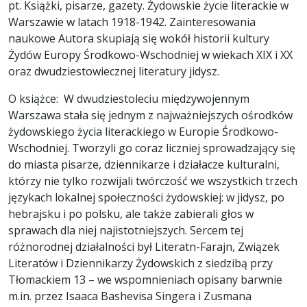
pt. Książki, pisarze, gazety. Żydowskie życie literackie w
Warszawie w latach 1918-1942. Zainteresowania
naukowe Autora skupiają się wokół historii kultury
Żydów Europy Środkowo-Wschodniej w wiekach XIX i XX
oraz dwudziestowiecznej literatury jidysz.
O książce: W dwudziestoleciu międzywojennym
Warszawa stała się jednym z najważniejszych ośrodków
żydowskiego życia literackiego w Europie Środkowo-
Wschodniej. Tworzyli go coraz liczniej sprowadzający się
do miasta pisarze, dziennikarze i działacze kulturalni,
którzy nie tylko rozwijali twórczość we wszystkich trzech
językach lokalnej społeczności żydowskiej: w jidysz, po
hebrajsku i po polsku, ale także zabierali głos w
sprawach dla niej najistotniejszych. Sercem tej
różnorodnej działalności był Literatn-Farajn, Związek
Literatów i Dziennikarzy Żydowskich z siedzibą przy
Tłomackiem 13 – we wspomnieniach opisany barwnie
m.in. przez Isaaca Bashevisa Singera i Zusmana