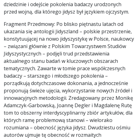
dziedzinie i odejście pokolenia badaczy urodzonych
przed wojną, dla którego jidysz był językiem ojczystym.
Fragment Przedmowy: Po blisko piętnastu latach od
ukazania się antologii Jidyszland – polskie przestrzenie,
konstytuującej na nowo jidyszystykę w Polsce, naukowcy
– związani głównie z Polskim Towarzystwem Studiów
Jidyszystycznych – podjęli trud przedstawienia
aktualnego stanu badań w kluczowych obszarach
tematycznych. Zawarte w tomie prace współczesnych
badaczy – starszego i młodszego pokolenia –
porządkują dotychczasowe dokonania, a jednocześnie
proponują świeże ujęcia, wykorzystanie nowych źródeł i
innowacyjnych metodologii. Zredagowany przez Monikę
Adamczyk-Garbowską, Joannę Degler i Magdalenę Rutę
tom to obszerny interdyscyplinarny zbiór artykułów, dla
których ramę problemową stanowi – wielorako
rozumiana – obecność języka jidysz. Dwudziestu ośmiu
autorów ujmuje tę obecność w rozmaitych