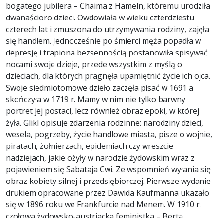
bogatego jubilera – Chaima z Hameln, któremu urodziła
dwanaścioro dzieci. Owdowiała w wieku czterdziestu
czterech lat i zmuszona do utrzymywania rodziny, zajęła
się handlem. Jednocześnie po śmierci męża popadła w
depresję i trapiona bezsennością postanowiła spisywać
nocami swoje dzieje, przede wszystkim z myślą o
dzieciach, dla których pragnęła upamiętnić życie ich ojca.
Swoje siedmiotomowe dzieło zaczęła pisać w 1691 a
skończyła w 1719 r. Mamy w nim nie tylko barwny
portret jej postaci, lecz również obraz epoki, w której
żyła. Glikl opisuje zdarzenia rodzinne: narodziny dzieci,
wesela, pogrzeby, życie handlowe miasta, pisze o wojnie,
piratach, żołnierzach, epidemiach czy wreszcie
nadziejach, jakie ożyły w narodzie żydowskim wraz z
pojawieniem się Sabataja Cwi. Ze wspomnień wyłania się
obraz kobiety silnej i przedsiębiorczej. Pierwsze wydanie
drukiem opracowane przez Dawida Kaufmanna ukazało
się w 1896 roku we Frankfurcie nad Menem. W 1910 r.
czołowa żydowsko-austriacka feministka – Berta